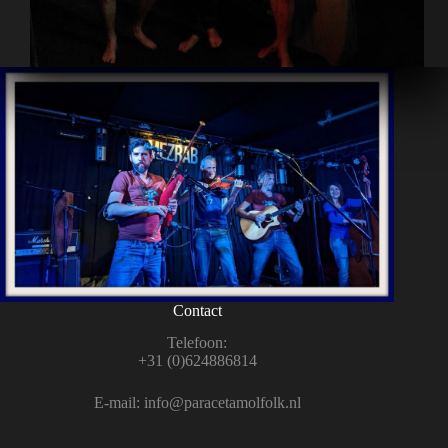
Contact
Tele­foon:
+31 (0)624886814
E‑mail:
info@paracetamolfolk.nl