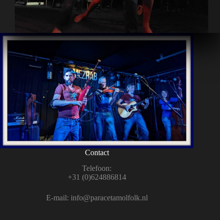
Contact
Tele­foon:
+31 (0)624886814
E‑mail:
info@paracetamolfolk.nl