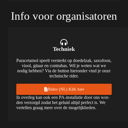
Info voor organisatoren
Techniek
Para­ce­ta­mol speelt ver­sterkt op doe­del­zak, saxo­foon,
viool, gitaar en con­tra­bas. Wil je weten wat we
nodig heb­ben? Via de but­ton hier­on­der vind je onze
tech­ni­sche rider.
Rider (NL) Klik hier
In over­leg kan ook een PA-instal­la­tie door ons wor­
den ver­zorgd zodat het geluid altijd per­fect is. We
ver­tel­len graag meer over de moge­lijk­he­den.