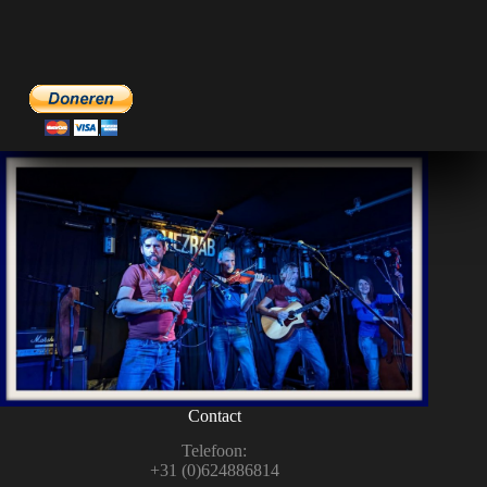
Contact
Tele­foon:
+31 (0)624886814